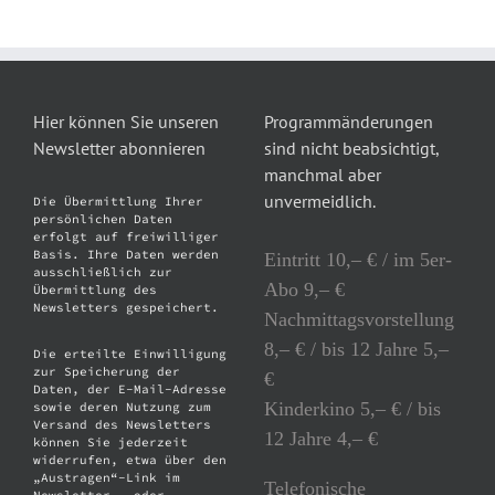
Hier können Sie unseren
Programmänderungen
Newsletter abonnieren
sind nicht beabsichtigt,
manchmal aber
unvermeidlich.
Die Übermittlung Ihrer
persönlichen Daten
erfolgt auf freiwilliger
Basis. Ihre Daten werden
Eintritt 10,– € / im 5er-
ausschließlich zur
Abo 9,– €
Übermittlung des
Newsletters gespeichert.
Nachmittagsvorstellung
8,– € / bis 12 Jahre 5,–
Die erteilte Einwilligung
zur Speicherung der
€
Daten, der E-Mail-Adresse
Kinderkino 5,– € / bis
sowie deren Nutzung zum
Versand des Newsletters
12 Jahre 4,– €
können Sie jederzeit
widerrufen, etwa über den
„Austragen“-Link im
Telefonische
Newsletter – oder