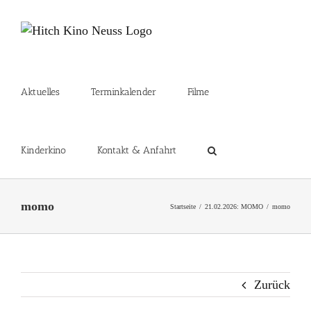
Zum
Inhalt
springen
Aktuelles
Terminkalender
Filme
Kinderkino
Kontakt & Anfahrt
momo
Startseite
21.02.2026: MOMO
momo
Zurück