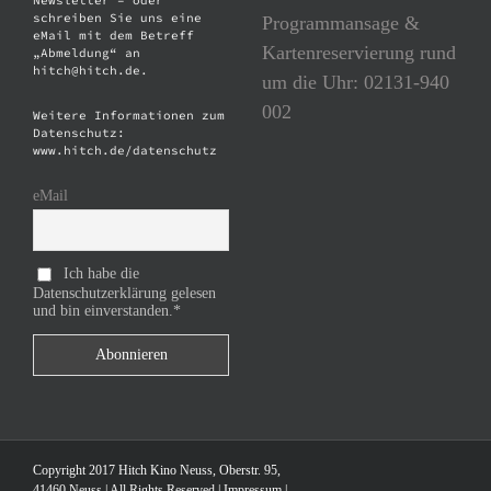
schreiben Sie uns eine
Programmansage &
eMail mit dem Betreff
Kartenreservierung rund
„Abmeldung“ an
hitch@hitch.de.
um die Uhr: 02131-940
002
Weitere Informationen zum
Datenschutz:
www.hitch.de/datenschutz
eMail
Ich habe die
Datenschutzerklärung gelesen
und bin einverstanden.*
Copyright 2017 Hitch Kino Neuss, Oberstr. 95,
41460 Neuss | All Rights Reserved |
Impressum
|