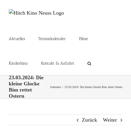
Zum
Inhalt
springen
Aktuelles
Terminkalender
Filme
Kinderkino
Kontakt & Anfahrt
23.03.2024: Die
kleine Glocke
Startseite
23.03.2024: Die kleine Glocke Bim rettet Ostern
Bim rettet
Ostern
Zurück
Weiter