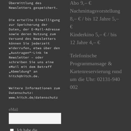
Abo 9,– €
Übermittlung des
Newsletters gespeichert.
Nachmittagsvorstellung
8,– € / bis 12 Jahre 5,–
Die erteilte Einwilligung
zur Speicherung der
€
Daten, der E-Mail-Adresse
Kinderkino 5,– € / bis
sowie deren Nutzung zum
Versand des Newsletters
12 Jahre 4,– €
können Sie jederzeit
widerrufen, etwa über den
„Austragen“-Link im
Telefonische
Newsletter – oder
schreiben Sie uns eine
Programmansage &
eMail mit dem Betreff
Kartenreservierung rund
„Abmeldung“ an
hitch@hitch.de.
um die Uhr: 02131-940
002
Weitere Informationen zum
Datenschutz:
www.hitch.de/datenschutz
eMail
Ich habe die