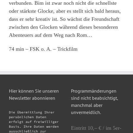
verbunden. Bim ist zwar noch nicht die schnellste
oder stärkste Glocke, aber es stellt sich bald heraus,
dass er sehr kreativ ist. So wächst die Freundschaft
zwischen den Glocken während dieses besonderen
Abenteuers auf dem Weg nach Rom…
74 min – FSK o. A. – Trickfilm
Hier können Sie unseren
Programmänderungen
Newsletter abonnieren
sind nicht beabsichtigt,
manchmal aber
unvermeidlich.
Die Übermittlung Ihrer
persönlichen Daten
erfolgt auf freiwilliger
Basis. Ihre Daten werden
Eintritt 10,– € / im 5er-
ausschließlich zur