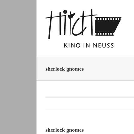
Zum
Inhalt
springen
sherlock gnomes
sherlock gnomes