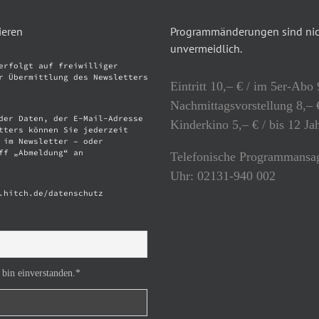
ieren
Programmänderungen sind nich
unvermeidlich.
erfolgt auf freiwilliger
r Übermittlung des Newsletters
Eintritt 10,– € / im 5er-Abo 
Nachmittagsvorstellung 8,– €
der Daten, der E-Mail-Adresse
Kinderkino 5,– € / bis 12 Ja
tters können Sie jederzeit
 im Newsletter – oder
ff „Abmeldung“ an
Telefonische Programmansag
Uhr: 02131-940 002
.hitch.de/datenschutz
 bin einverstanden.*