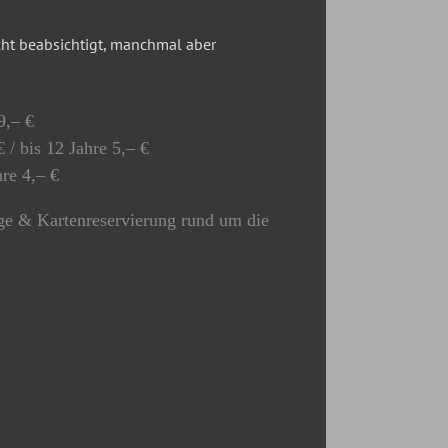
t beabsichtigt, manchmal aber
9,– €
 / bis 12 Jahre 5,– €
hre 4,– €
e & Kartenreservierung rund um die