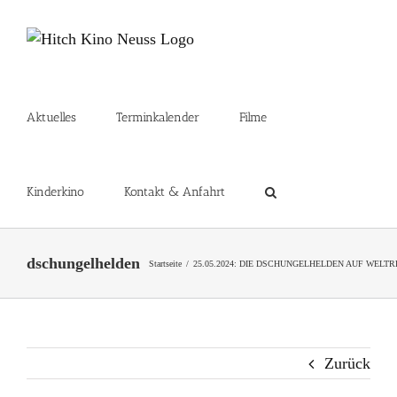
Zum
Inhalt
springen
Aktuelles
Terminkalender
Filme
Kinderkino
Kontakt & Anfahrt
dschungelhelden
Startseite
25.05.2024: DIE DSCHUNGELHELDEN AUF WELTR
Zurück