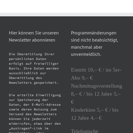
Hier können Sie unseren
Programmänderungen
Newsletter abonnieren
sind nicht beabsichtigt,
manchmal aber
unvermeidlich.
Die Übermittlung Ihrer
persönlichen Daten
erfolgt auf freiwilliger
Basis. Ihre Daten werden
Eintritt 10,– € / im 5er-
ausschließlich zur
Abo 9,– €
Übermittlung des
Newsletters gespeichert.
Nachmittagsvorstellung
8,– € / bis 12 Jahre 5,–
Die erteilte Einwilligung
zur Speicherung der
€
Daten, der E-Mail-Adresse
Kinderkino 5,– € / bis
sowie deren Nutzung zum
Versand des Newsletters
12 Jahre 4,– €
können Sie jederzeit
widerrufen, etwa über den
„Austragen“-Link im
Telefonische
Newsletter – oder