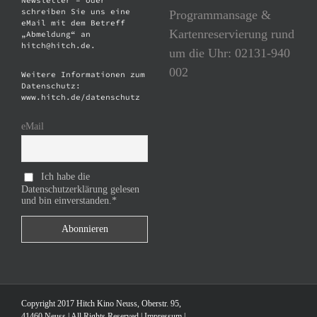
schreiben Sie uns eine
Programmansage &
eMail mit dem Betreff
Kartenreservierung rund
„Abmeldung“ an
hitch@hitch.de.
um die Uhr: 02131-940
002
Weitere Informationen zum
Datenschutz:
www.hitch.de/datenschutz
eMail
Ich habe die
Datenschutzerklärung gelesen
und bin einverstanden.*
Copyright 2017 Hitch Kino Neuss, Oberstr. 95,
41460 Neuss | All Rights Reserved |
Impressum
|