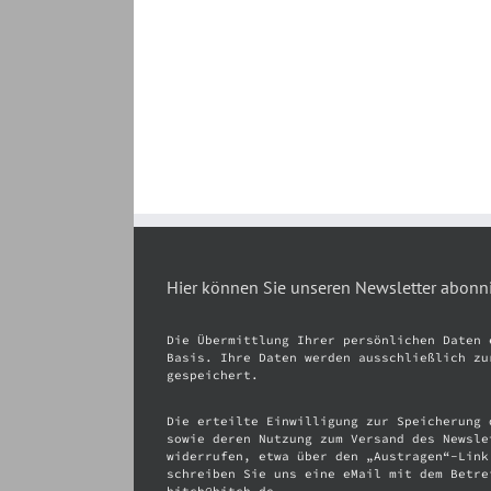
Hier können Sie unseren Newsletter abonn
Die Übermittlung Ihrer persönlichen Daten 
Basis. Ihre Daten werden ausschließlich zu
gespeichert.
Die erteilte Einwilligung zur Speicherung 
sowie deren Nutzung zum Versand des Newsle
widerrufen, etwa über den „Austragen“-Link
schreiben Sie uns eine eMail mit dem Betre
hitch@hitch.de.