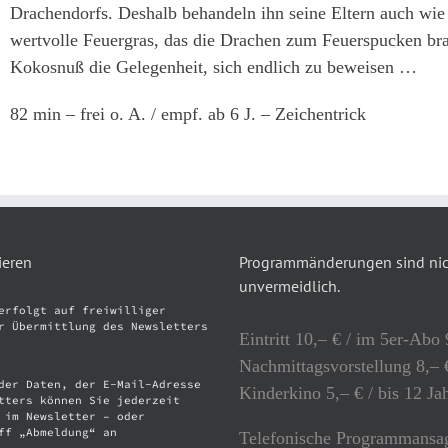
Drachendorfs. Deshalb behandeln ihn seine Eltern auch wi
wertvolle Feuergras, das die Drachen zum Feuerspucken bra
Kokosnuß die Gelegenheit, sich endlich zu beweisen …
82 min – frei o. A. / empf. ab 6 J. – Zeichentrick
ieren
Programmänderungen sind nich
unvermeidlich.
erfolgt auf freiwilliger
r Übermittlung des Newsletters
Eintritt 10,– € / im 5er-Abo 
Nachmittagsvorstellung 8,– €
der Daten, der E-Mail-Adresse
Kinderkino 5,– € / bis 12 Ja
tters können Sie jederzeit
 im Newsletter – oder
ff „Abmeldung“ an
Telefonische Programmansag