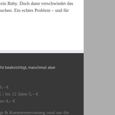
e ein Baby. Doch dann verschwindet das
uchen. Ein echtes Problem – und für
t beabsichtigt, manchmal aber
9,– €
 / bis 12 Jahre 5,– €
hre 4,– €
e & Kartenreservierung rund um die