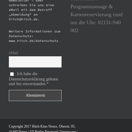
Newsletter – oder
schreiben Sie uns eine
Programmansage &
eMail mit dem Betreff
Kartenreservierung rund
„Abmeldung“ an
hitch@hitch.de.
um die Uhr: 02131-940
002
Weitere Informationen zum
Datenschutz:
www.hitch.de/datenschutz
eMail
Ich habe die
Datenschutzerklärung gelesen
und bin einverstanden.*
Copyright 2017 Hitch Kino Neuss, Oberstr. 95,
41460 Neuss | All Rights Reserved |
Impressum
|