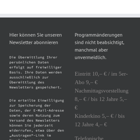
Hier können Sie unseren
Programmänderungen
Newsletter abonnieren
sind nicht beabsichtigt,
manchmal aber
unvermeidlich.
Die Übermittlung Ihrer
persönlichen Daten
erfolgt auf freiwilliger
Basis. Ihre Daten werden
Eintritt 10,– € / im 5er-
ausschließlich zur
Abo 9,– €
Übermittlung des
Newsletters gespeichert.
Nachmittagsvorstellung
8,– € / bis 12 Jahre 5,–
Die erteilte Einwilligung
zur Speicherung der
€
Daten, der E-Mail-Adresse
Kinderkino 5,– € / bis
sowie deren Nutzung zum
Versand des Newsletters
12 Jahre 4,– €
können Sie jederzeit
widerrufen, etwa über den
„Austragen“-Link im
Telefonische