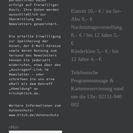
persönlichen Daten
erfolgt auf freiwilliger
Basis. Ihre Daten werden
Eintritt 10,– € / im 5er-
ausschließlich zur
Abo 9,– €
Übermittlung des
Newsletters gespeichert.
Nachmittagsvorstellung
8,– € / bis 12 Jahre 5,–
Die erteilte Einwilligung
zur Speicherung der
€
Daten, der E-Mail-Adresse
Kinderkino 5,– € / bis
sowie deren Nutzung zum
Versand des Newsletters
12 Jahre 4,– €
können Sie jederzeit
widerrufen, etwa über den
„Austragen“-Link im
Telefonische
Newsletter – oder
schreiben Sie uns eine
Programmansage &
eMail mit dem Betreff
Kartenreservierung rund
„Abmeldung“ an
hitch@hitch.de.
um die Uhr: 02131-940
002
Weitere Informationen zum
Datenschutz:
www.hitch.de/datenschutz
eMail