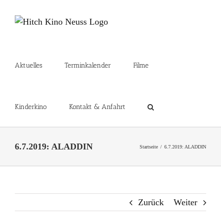
Zum
Inhalt
springen
Aktuelles
Terminkalender
Filme
Kinderkino
Kontakt & Anfahrt
6.7.2019: ALADDIN
Startseite
6.7.2019: ALADDIN
Zurück
Weiter