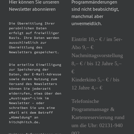
Hier können Sie unseren
Programmänderungen
Newsletter abonnieren
sind nicht beabsichtigt,
manchmal aber
unvermeidlich.
Die Übermittlung Ihrer
persönlichen Daten
erfolgt auf freiwilliger
Basis. Ihre Daten werden
Eintritt 10,– € / im 5er-
ausschließlich zur
Abo 9,– €
Übermittlung des
Newsletters gespeichert.
Nachmittagsvorstellung
8,– € / bis 12 Jahre 5,–
Die erteilte Einwilligung
zur Speicherung der
€
Daten, der E-Mail-Adresse
Kinderkino 5,– € / bis
sowie deren Nutzung zum
Versand des Newsletters
12 Jahre 4,– €
können Sie jederzeit
widerrufen, etwa über den
„Austragen“-Link im
Telefonische
Newsletter – oder
schreiben Sie uns eine
Programmansage &
eMail mit dem Betreff
Kartenreservierung rund
„Abmeldung“ an
hitch@hitch.de.
um die Uhr: 02131-940
002