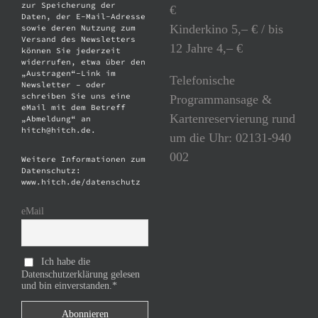
zur Speicherung der
€
Daten, der E-Mail-Adresse
Kinderkino 5,– € / bis
sowie deren Nutzung zum
Versand des Newsletters
12 Jahre 4,– €
können Sie jederzeit
widerrufen, etwa über den
„Austragen“-Link im
Telefonische
Newsletter – oder
schreiben Sie uns eine
Programmansage &
eMail mit dem Betreff
Kartenreservierung rund
„Abmeldung“ an
hitch@hitch.de.
um die Uhr: 02131-940
002
Weitere Informationen zum
Datenschutz:
www.hitch.de/datenschutz
eMail
Ich habe die
Datenschutzerklärung gelesen
und bin einverstanden.*