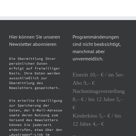
Hier können Sie unseren
Programmänderungen
Newsletter abonnieren
sind nicht beabsichtigt,
manchmal aber
unvermeidlich.
Die Übermittlung Ihrer
persönlichen Daten
erfolgt auf freiwilliger
Basis. Ihre Daten werden
Eintritt 10,– € / im 5er-
ausschließlich zur
Abo 9,– €
Übermittlung des
Newsletters gespeichert.
Nachmittagsvorstellung
8,– € / bis 12 Jahre 5,–
Die erteilte Einwilligung
zur Speicherung der
€
Daten, der E-Mail-Adresse
Kinderkino 5,– € / bis
sowie deren Nutzung zum
Versand des Newsletters
12 Jahre 4,– €
können Sie jederzeit
widerrufen, etwa über den
„Austragen“-Link im