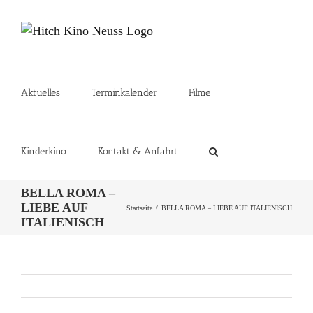
Zum
Inhalt
springen
Aktuelles
Terminkalender
Filme
Kinderkino
Kontakt & Anfahrt
BELLA ROMA –
LIEBE AUF
Startseite
BELLA ROMA – LIEBE AUF ITALIENISCH
ITALIENISCH