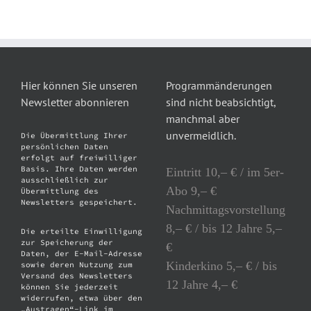
Hier können Sie unseren
Programmänderungen
Newsletter abonnieren
sind nicht beabsichtigt,
manchmal aber
unvermeidlich.
Die Übermittlung Ihrer
persönlichen Daten
erfolgt auf freiwilliger
Basis. Ihre Daten werden
Eintritt 10,– € / im 5er-
ausschließlich zur
Abo 9,– €
Übermittlung des
Newsletters gespeichert.
Nachmittagsvorstellung
8,– € / bis 12 Jahre 5,–
Die erteilte Einwilligung
zur Speicherung der
€
Daten, der E-Mail-Adresse
Kinderkino 5,– € / bis
sowie deren Nutzung zum
Versand des Newsletters
12 Jahre 4,– €
können Sie jederzeit
widerrufen, etwa über den
„Austragen“-Link im