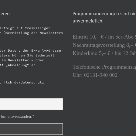
ieren
Programmänderungen sind nich
unvermeidlich.
erfolgt auf freiwilliger
r Übermittlung des Newsletters
Eintritt 10,– € / im 5er-Abo 
Nachmittagsvorstellung 8,– €
der Daten, der E-Mail-Adresse
Kinderkino 5,– € / bis 12 Ja
tters können Sie jederzeit
 im Newsletter – oder
ff „Abmeldung“ an
Telefonische Programmansag
Uhr: 02131-940 002
.hitch.de/datenschutz
 bin einverstanden.*