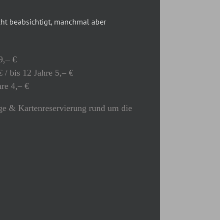
t beabsichtigt, manchmal aber
9,– €
 / bis 12 Jahre 5,– €
hre 4,– €
e & Kartenreservierung rund um die