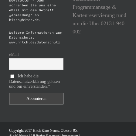
Newsletter – oder
schreiben Sie uns eine
Programmansage &
eMail mit dem Betreff
Kartenreservierung rund
„Abmeldung“ an
hitch@hitch.de.
um die Uhr: 02131-940
002
Weitere Informationen zum
Datenschutz:
www.hitch.de/datenschutz
eMail
Ich habe die
Datenschutzerklärung gelesen
und bin einverstanden.*
Copyright 2017 Hitch Kino Neuss, Oberstr. 95,