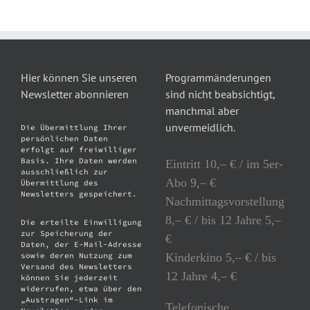
Hier können Sie unseren
Programmänderungen
Newsletter abonnieren
sind nicht beabsichtigt,
manchmal aber
unvermeidlich.
Die Übermittlung Ihrer
persönlichen Daten
erfolgt auf freiwilliger
Basis. Ihre Daten werden
Eintritt 10,– € / im 5er-
ausschließlich zur
Abo 9,– €
Übermittlung des
Newsletters gespeichert.
Nachmittagsvorstellung
8,– € / bis 12 Jahre 5,–
Die erteilte Einwilligung
zur Speicherung der
€
Daten, der E-Mail-Adresse
Kinderkino 5,– € / bis
sowie deren Nutzung zum
Versand des Newsletters
12 Jahre 4,– €
können Sie jederzeit
widerrufen, etwa über den
„Austragen“-Link im
Telefonische