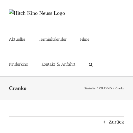
Zum
Inhalt
springen
Aktuelles
Terminkalender
Filme
Kinderkino
Kontakt & Anfahrt
Cranko
Startseite
CRANKO
Cranko
Zurück