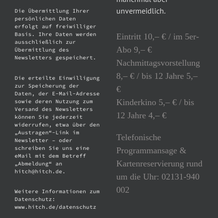
unvermeidlich.
Die Übermittlung Ihrer
persönlichen Daten
erfolgt auf freiwilliger
Basis. Ihre Daten werden
Eintritt 10,– € / im 5er-
ausschließlich zur
Abo 9,– €
Übermittlung des
Newsletters gespeichert.
Nachmittagsvorstellung
8,– € / bis 12 Jahre 5,–
Die erteilte Einwilligung
zur Speicherung der
€
Daten, der E-Mail-Adresse
Kinderkino 5,– € / bis
sowie deren Nutzung zum
Versand des Newsletters
12 Jahre 4,– €
können Sie jederzeit
widerrufen, etwa über den
„Austragen“-Link im
Telefonische
Newsletter – oder
schreiben Sie uns eine
Programmansage &
eMail mit dem Betreff
Kartenreservierung rund
„Abmeldung“ an
hitch@hitch.de.
um die Uhr: 02131-940
002
Weitere Informationen zum
Datenschutz:
www.hitch.de/datenschutz