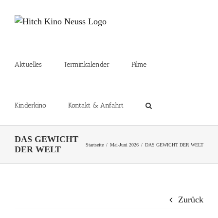
Zum
Inhalt
springen
Aktuelles
Terminkalender
Filme
Kinderkino
Kontakt & Anfahrt
DAS GEWICHT
Startseite
Mai-Juni 2026
DAS GEWICHT DER WELT
DER WELT
Zurück