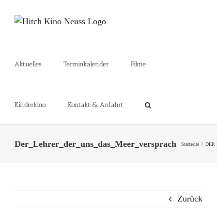
Zum
Inhalt
springen
Aktuelles
Terminkalender
Filme
Kinderkino
Kontakt & Anfahrt
Der_Lehrer_der_uns_das_Meer_versprach
Startseite
DER 
Zurück