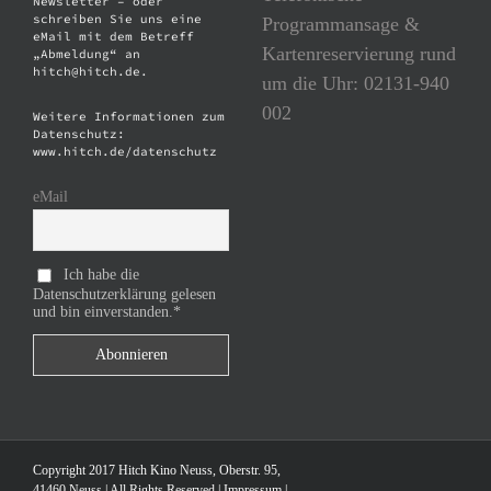
Newsletter – oder
schreiben Sie uns eine
Programmansage &
eMail mit dem Betreff
Kartenreservierung rund
„Abmeldung“ an
hitch@hitch.de.
um die Uhr: 02131-940
002
Weitere Informationen zum
Datenschutz:
www.hitch.de/datenschutz
eMail
Ich habe die
Datenschutzerklärung gelesen
und bin einverstanden.*
Copyright 2017 Hitch Kino Neuss, Oberstr. 95,
41460 Neuss | All Rights Reserved |
Impressum
|