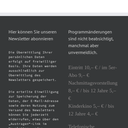
Hier können Sie unseren
Programmänderungen
Newsletter abonnieren
sind nicht beabsichtigt,
manchmal aber
unvermeidlich.
Die Übermittlung Ihrer
persönlichen Daten
erfolgt auf freiwilliger
Basis. Ihre Daten werden
Eintritt 10,– € / im 5er-
ausschließlich zur
Abo 9,– €
Übermittlung des
Newsletters gespeichert.
Nachmittagsvorstellung
8,– € / bis 12 Jahre 5,–
Die erteilte Einwilligung
zur Speicherung der
€
Daten, der E-Mail-Adresse
Kinderkino 5,– € / bis
sowie deren Nutzung zum
Versand des Newsletters
12 Jahre 4,– €
können Sie jederzeit
widerrufen, etwa über den
„Austragen“-Link im
Telefonische