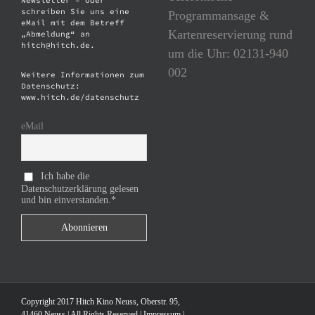
Newsletter – oder
schreiben Sie uns eine
Programmansage &
eMail mit dem Betreff
Kartenreservierung rund
„Abmeldung“ an
hitch@hitch.de.
um die Uhr: 02131-940
002
Weitere Informationen zum
Datenschutz:
www.hitch.de/datenschutz
eMail
Ich habe die
Datenschutzerklärung gelesen
und bin einverstanden.*
Copyright 2017 Hitch Kino Neuss, Oberstr. 95,
41460 Neuss | All Rights Reserved |
Impressum
|