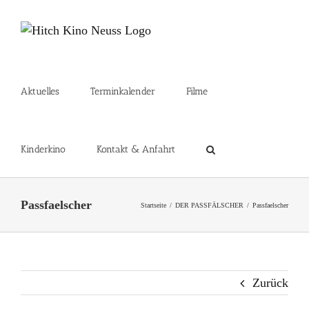
Zum
Inhalt
springen
Aktuelles
Terminkalender
Filme
Kinderkino
Kontakt & Anfahrt
Passfaelscher
Startseite
DER PASSFÄLSCHER
Passfaelscher
Zurück