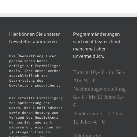
Hier können Sie unseren
Programmänderungen
Newsletter abonnieren
sind nicht beabsichtigt,
manchmal aber
unvermeidlich.
Die Übermittlung Ihrer
persönlichen Daten
erfolgt auf freiwilliger
Basis. Ihre Daten werden
Eintritt 10,– € / im 5er-
ausschließlich zur
Abo 9,– €
Übermittlung des
Newsletters gespeichert.
Nachmittagsvorstellung
8,– € / bis 12 Jahre 5,–
Die erteilte Einwilligung
zur Speicherung der
€
Daten, der E-Mail-Adresse
Kinderkino 5,– € / bis
sowie deren Nutzung zum
Versand des Newsletters
12 Jahre 4,– €
können Sie jederzeit
widerrufen, etwa über den
„Austragen“-Link im
Telefonische