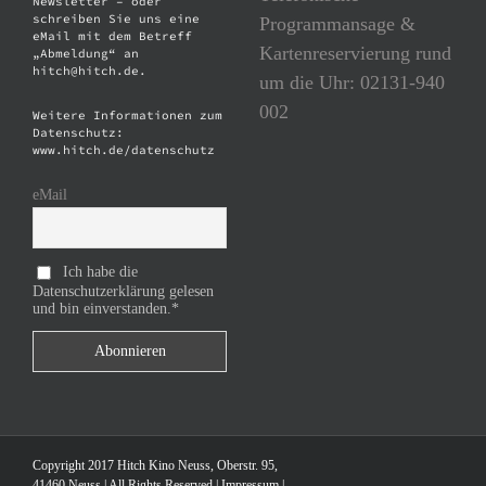
Newsletter – oder
schreiben Sie uns eine
Programmansage &
eMail mit dem Betreff
Kartenreservierung rund
„Abmeldung“ an
hitch@hitch.de.
um die Uhr: 02131-940
002
Weitere Informationen zum
Datenschutz:
www.hitch.de/datenschutz
eMail
Ich habe die
Datenschutzerklärung gelesen
und bin einverstanden.*
Copyright 2017 Hitch Kino Neuss, Oberstr. 95,
41460 Neuss | All Rights Reserved |
Impressum
|