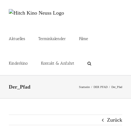
Zum
Inhalt
springen
Aktuelles
Terminkalender
Filme
Kinderkino
Kontakt & Anfahrt
Der_Pfad
Startseite
DER PFAD
Der_Pfad
Zurück