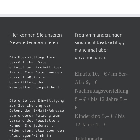
Hier können Sie unseren
Programmänderungen
Newsletter abonnieren
sind nicht beabsichtigt,
manchmal aber
unvermeidlich.
Die Übermittlung Ihrer
persönlichen Daten
erfolgt auf freiwilliger
Basis. Ihre Daten werden
Eintritt 10,– € / im 5er-
ausschließlich zur
Abo 9,– €
Übermittlung des
Newsletters gespeichert.
Nachmittagsvorstellung
8,– € / bis 12 Jahre 5,–
Die erteilte Einwilligung
zur Speicherung der
€
Daten, der E-Mail-Adresse
Kinderkino 5,– € / bis
sowie deren Nutzung zum
Versand des Newsletters
12 Jahre 4,– €
können Sie jederzeit
widerrufen, etwa über den
„Austragen“-Link im
Telefonische