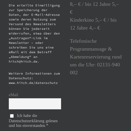
8,– € / bis 12 Jahre 5,–
Die erteilte Einwilligung
zur Speicherung der
€
Daten, der E-Mail-Adresse
Kinderkino 5,– € / bis
sowie deren Nutzung zum
Versand des Newsletters
12 Jahre 4,– €
können Sie jederzeit
widerrufen, etwa über den
„Austragen“-Link im
Telefonische
Newsletter – oder
schreiben Sie uns eine
Programmansage &
eMail mit dem Betreff
Kartenreservierung rund
„Abmeldung“ an
hitch@hitch.de.
um die Uhr: 02131-940
002
Weitere Informationen zum
Datenschutz:
www.hitch.de/datenschutz
eMail
Ich habe die
Datenschutzerklärung gelesen
und bin einverstanden.*