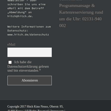
Newsletter – oder
schreiben Sie uns eine
Programmansage &
eMail mit dem Betreff
Kartenreservierung rund
„Abmeldung“ an
hitch@hitch.de.
um die Uhr: 02131-940
002
Weitere Informationen zum
Datenschutz:
www.hitch.de/datenschutz
eMail
Ich habe die
Datenschutzerklärung gelesen
und bin einverstanden.*
Copyright 2017 Hitch Kino Neuss, Oberstr. 95,
41460 Neuss | All Rights Reserved |
Impressum
|