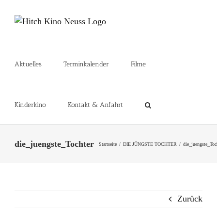
Zum
Inhalt
springen
Aktuelles
Terminkalender
Filme
Kinderkino
Kontakt & Anfahrt
die_juengste_Tochter
Startseite
DIE JÜNGSTE TOCHTER
die_juengste_Toc
Zurück