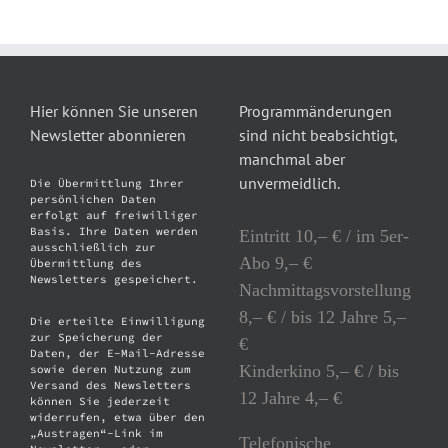
Hier können Sie unseren
Programmänderungen
Newsletter abonnieren
sind nicht beabsichtigt,
manchmal aber
unvermeidlich.
Die Übermittlung Ihrer
persönlichen Daten
erfolgt auf freiwilliger
Basis. Ihre Daten werden
Eintritt 10,– € / im 5er-
ausschließlich zur
Abo 9,– €
Übermittlung des
Newsletters gespeichert.
Nachmittagsvorstellung
8,– € / bis 12 Jahre 5,–
Die erteilte Einwilligung
zur Speicherung der
€
Daten, der E-Mail-Adresse
Kinderkino 5,– € / bis
sowie deren Nutzung zum
Versand des Newsletters
12 Jahre 4,– €
können Sie jederzeit
widerrufen, etwa über den
„Austragen“-Link im
Telefonische