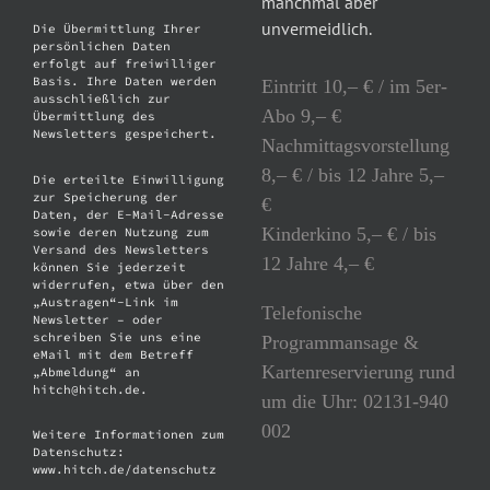
manchmal aber
unvermeidlich.
Die Übermittlung Ihrer
persönlichen Daten
erfolgt auf freiwilliger
Basis. Ihre Daten werden
Eintritt 10,– € / im 5er-
ausschließlich zur
Abo 9,– €
Übermittlung des
Newsletters gespeichert.
Nachmittagsvorstellung
8,– € / bis 12 Jahre 5,–
Die erteilte Einwilligung
zur Speicherung der
€
Daten, der E-Mail-Adresse
Kinderkino 5,– € / bis
sowie deren Nutzung zum
Versand des Newsletters
12 Jahre 4,– €
können Sie jederzeit
widerrufen, etwa über den
„Austragen“-Link im
Telefonische
Newsletter – oder
schreiben Sie uns eine
Programmansage &
eMail mit dem Betreff
Kartenreservierung rund
„Abmeldung“ an
hitch@hitch.de.
um die Uhr: 02131-940
002
Weitere Informationen zum
Datenschutz:
www.hitch.de/datenschutz