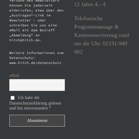
Versand des Newsletters
12 Jahre 4,– €
können Sie jederzeit
widerrufen, etwa über den
„Austragen“-Link im
Telefonische
Newsletter – oder
schreiben Sie uns eine
Programmansage &
eMail mit dem Betreff
Kartenreservierung rund
„Abmeldung“ an
hitch@hitch.de.
um die Uhr: 02131-940
002
Weitere Informationen zum
Datenschutz:
www.hitch.de/datenschutz
eMail
Ich habe die
Datenschutzerklärung gelesen
und bin einverstanden.*