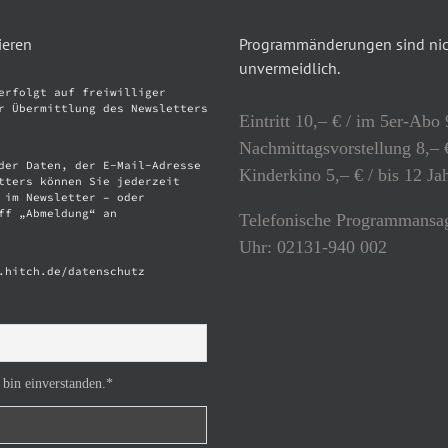
ieren
Programmänderungen sind nich
unvermeidlich.
erfolgt auf freiwilliger
r Übermittlung des Newsletters
Eintritt 10,– € / im 5er-Abo 
Nachmittagsvorstellung 8,– €
der Daten, der E-Mail-Adresse
Kinderkino 5,– € / bis 12 Ja
tters können Sie jederzeit
 im Newsletter – oder
ff „Abmeldung“ an
Telefonische Programmansag
Uhr: 02131-940 002
.hitch.de/datenschutz
 bin einverstanden.*