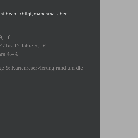
t beabsichtigt, manchmal aber
9,– €
 / bis 12 Jahre 5,– €
hre 4,– €
e & Kartenreservierung rund um die