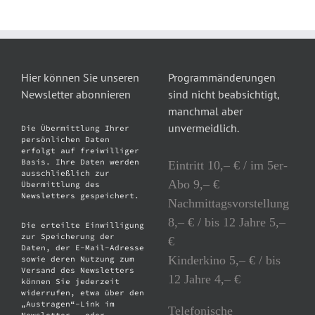
Hier können Sie unseren
Programmänderungen
Newsletter abonnieren
sind nicht beabsichtigt,
manchmal aber
unvermeidlich.
Die Übermittlung Ihrer
persönlichen Daten
erfolgt auf freiwilliger
Basis. Ihre Daten werden
Eintritt 10,– € / im 5er-
ausschließlich zur
Abo 9,– €
Übermittlung des
Newsletters gespeichert.
Nachmittagsvorstellung
8,– € / bis 12 Jahre 5,–
Die erteilte Einwilligung
zur Speicherung der
€
Daten, der E-Mail-Adresse
Kinderkino 5,– € / bis
sowie deren Nutzung zum
Versand des Newsletters
12 Jahre 4,– €
können Sie jederzeit
widerrufen, etwa über den
„Austragen“-Link im
Telefonische