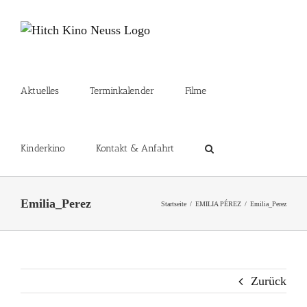
Zum
Inhalt
springen
Aktuelles
Terminkalender
Filme
Kinderkino
Kontakt & Anfahrt
Emilia_Perez
Startseite
EMILIA PÉREZ
Emilia_Perez
Zurück