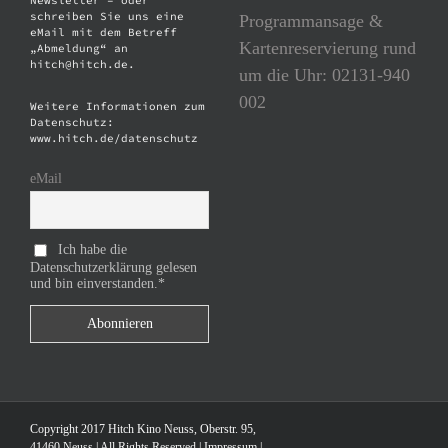
Newsletter – oder
schreiben Sie uns eine
Programmansage &
eMail mit dem Betreff
Kartenreservierung rund
„Abmeldung“ an
hitch@hitch.de.
um die Uhr: 02131-940
002
Weitere Informationen zum
Datenschutz:
www.hitch.de/datenschutz
eMail
Ich habe die
Datenschutzerklärung gelesen
und bin einverstanden.*
Copyright 2017 Hitch Kino Neuss, Oberstr. 95,
41460 Neuss | All Rights Reserved |
Impressum
|