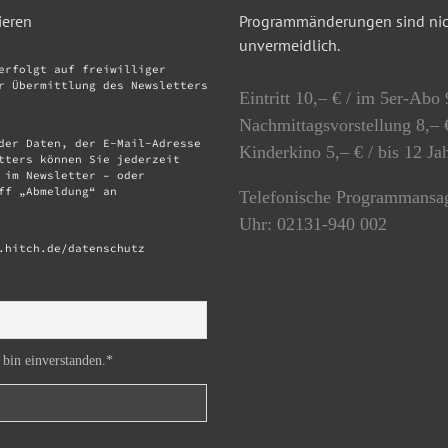
ieren
Programmänderungen sind nich
unvermeidlich.
erfolgt auf freiwilliger
r Übermittlung des Newsletters
Eintritt 10,– € / im 5er-Abo 
Nachmittagsvorstellung 8,– €
der Daten, der E-Mail-Adresse
Kinderkino 5,– € / bis 12 Ja
tters können Sie jederzeit
 im Newsletter – oder
ff „Abmeldung“ an
Telefonische Programmansag
Uhr: 02131-940 002
.hitch.de/datenschutz
 bin einverstanden.*