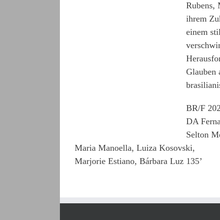
Rubens, M
ihrem Zu
einem sti
verschwin
Herausfor
Glauben a
brasilian
BR/F 202
DA Ferna
Selton Me
Maria Manoella, Luiza Kosovski,
Marjorie Estiano, Bárbara Luz 135’