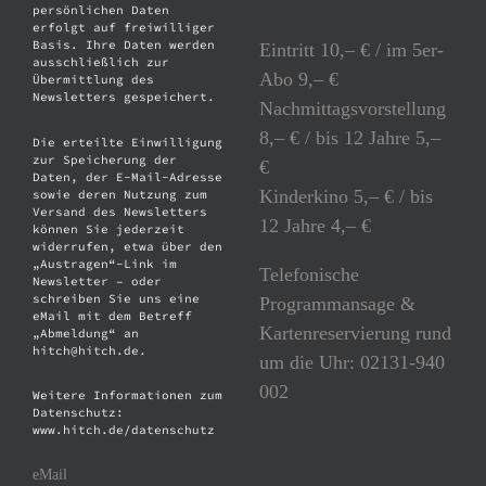
persönlichen Daten
erfolgt auf freiwilliger
Basis. Ihre Daten werden
Eintritt 10,– € / im 5er-
ausschließlich zur
Abo 9,– €
Übermittlung des
Newsletters gespeichert.
Nachmittagsvorstellung
8,– € / bis 12 Jahre 5,–
Die erteilte Einwilligung
zur Speicherung der
€
Daten, der E-Mail-Adresse
Kinderkino 5,– € / bis
sowie deren Nutzung zum
Versand des Newsletters
12 Jahre 4,– €
können Sie jederzeit
widerrufen, etwa über den
„Austragen“-Link im
Telefonische
Newsletter – oder
schreiben Sie uns eine
Programmansage &
eMail mit dem Betreff
Kartenreservierung rund
„Abmeldung“ an
hitch@hitch.de.
um die Uhr: 02131-940
002
Weitere Informationen zum
Datenschutz:
www.hitch.de/datenschutz
eMail