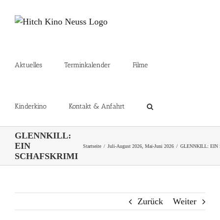
Zum
Inhalt
springen
Aktuelles
Terminkalender
Filme
Kinderkino
Kontakt & Anfahrt
GLENNKILL:
EIN
Startseite
Juli-August 2026
Mai-Juni 2026
GLENNKILL: EIN
SCHAFSKRIMI
Zurück
Weiter