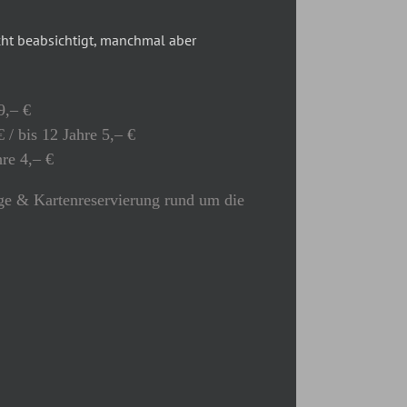
t beabsichtigt, manchmal aber
9,– €
 / bis 12 Jahre 5,– €
hre 4,– €
e & Kartenreservierung rund um die