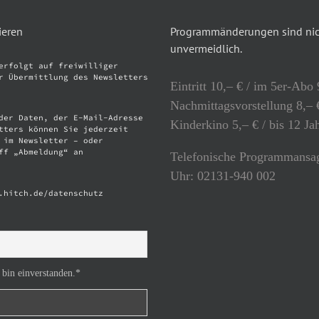
ieren
Programmänderungen sind nich
unvermeidlich.
erfolgt auf freiwilliger
r Übermittlung des Newsletters
Eintritt 10,– € / im 5er-Abo 
Nachmittagsvorstellung 8,– €
der Daten, der E-Mail-Adresse
Kinderkino 5,– € / bis 12 Ja
tters können Sie jederzeit
 im Newsletter – oder
ff „Abmeldung“ an
Telefonische Programmansag
Uhr: 02131-940 002
.hitch.de/datenschutz
 bin einverstanden.*