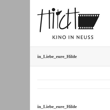
Zum
Inhalt
springen
in_Liebe_eure_Hilde
in_Liebe_eure_Hilde