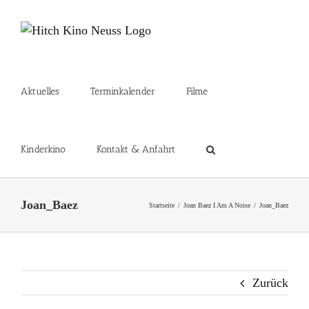
Zum
Inhalt
springen
Aktuelles
Terminkalender
Filme
Kinderkino
Kontakt & Anfahrt
Joan_Baez
Startseite
Joan Baez I Am A Noise
Joan_Baez
Zurück