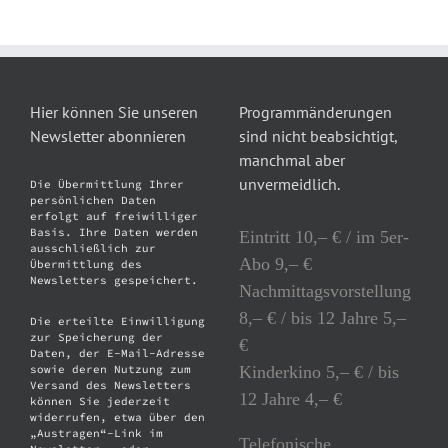
Hier können Sie unseren
Programmänderungen
Newsletter abonnieren
sind nicht beabsichtigt,
manchmal aber
unvermeidlich.
Die Übermittlung Ihrer
persönlichen Daten
erfolgt auf freiwilliger
Basis. Ihre Daten werden
Eintritt 10,– € / im 5er-
ausschließlich zur
Abo 9,– €
Übermittlung des
Newsletters gespeichert.
Nachmittagsvorstellung
8,– € / bis 12 Jahre 5,–
Die erteilte Einwilligung
zur Speicherung der
€
Daten, der E-Mail-Adresse
Kinderkino 5,– € / bis
sowie deren Nutzung zum
Versand des Newsletters
12 Jahre 4,– €
können Sie jederzeit
widerrufen, etwa über den
„Austragen“-Link im
Telefonische