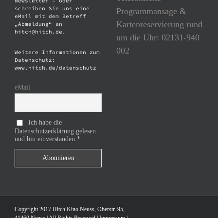
Newsletter – oder
schreiben Sie uns eine
Programmansage &
eMail mit dem Betreff
Kartenreservierung rund
„Abmeldung“ an
hitch@hitch.de.
um die Uhr: 02131-940
002
Weitere Informationen zum
Datenschutz:
www.hitch.de/datenschutz
eMail
Ich habe die
Datenschutzerklärung gelesen
und bin einverstanden.*
Copyright 2017 Hitch Kino Neuss, Oberstr. 95,