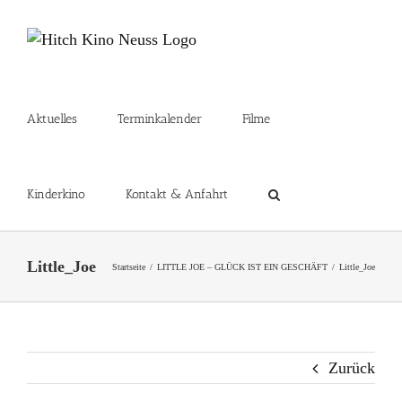
Zum
Inhalt
springen
Aktuelles
Terminkalender
Filme
Kinderkino
Kontakt & Anfahrt
Little_Joe
Startseite
LITTLE JOE – GLÜCK IST EIN GESCHÄFT
Little_Joe
Zurück