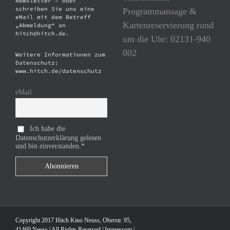
Newsletter – oder
schreiben Sie uns eine
Programmansage &
eMail mit dem Betreff
Kartenreservierung rund
„Abmeldung“ an
hitch@hitch.de.
um die Uhr: 02131-940
002
Weitere Informationen zum
Datenschutz:
www.hitch.de/datenschutz
eMail
Ich habe die
Datenschutzerklärung gelesen
und bin einverstanden.*
Copyright 2017 Hitch Kino Neuss, Oberstr. 95,
41460 Neuss | All Rights Reserved |
Impressum
|