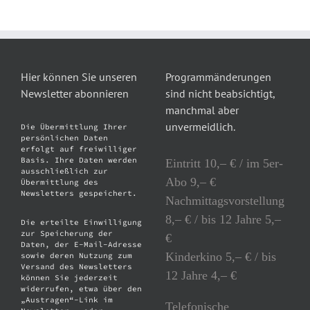
Hier können Sie unseren
Programmänderungen
Newsletter abonnieren
sind nicht beabsichtigt,
manchmal aber
unvermeidlich.
Die Übermittlung Ihrer
persönlichen Daten
erfolgt auf freiwilliger
Basis. Ihre Daten werden
Eintritt 10,– € / im 5er-
ausschließlich zur
Abo 9,– €
Übermittlung des
Newsletters gespeichert.
Nachmittagsvorstellung
8,– € / bis 12 Jahre 5,–
Die erteilte Einwilligung
zur Speicherung der
€
Daten, der E-Mail-Adresse
Kinderkino 5,– € / bis
sowie deren Nutzung zum
Versand des Newsletters
12 Jahre 4,– €
können Sie jederzeit
widerrufen, etwa über den
„Austragen“-Link im
Telefonische