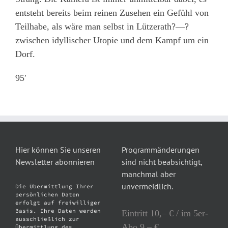
entsteht bereits beim reinen Zusehen ein Gefühl von
Teilhabe, als wäre man selbst in Lützerath?—?
zwischen idyllischer Utopie und dem Kampf um ein
Dorf.
95′
Hier können Sie unseren
Programmänderungen
Newsletter abonnieren
sind nicht beabsichtigt,
manchmal aber
unvermeidlich.
Die Übermittlung Ihrer
persönlichen Daten
erfolgt auf freiwilliger
Basis. Ihre Daten werden
Eintritt 10,– € / im 5er-
ausschließlich zur
Abo 9,– €
Übermittlung des