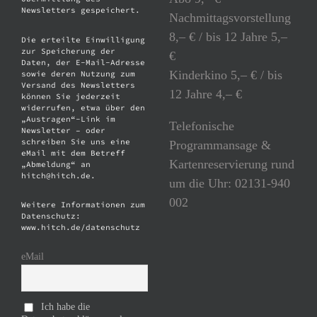
Newsletters gespeichert.
Nachmittagsvorstellung
8,– € / bis 12 Jahre 5,–
Die erteilte Einwilligung
zur Speicherung der
€
Daten, der E-Mail-Adresse
Kinderkino 5,– € / bis
sowie deren Nutzung zum
Versand des Newsletters
12 Jahre 4,– €
können Sie jederzeit
widerrufen, etwa über den
„Austragen“-Link im
Telefonische
Newsletter – oder
schreiben Sie uns eine
Programmansage &
eMail mit dem Betreff
Kartenreservierung rund
„Abmeldung“ an
hitch@hitch.de.
um die Uhr: 02131-940
002
Weitere Informationen zum
Datenschutz:
www.hitch.de/datenschutz
eMail
Ich habe die