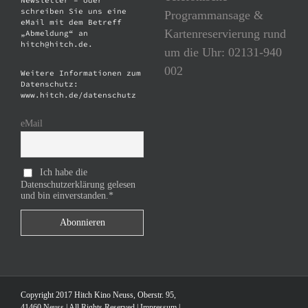
Newsletter – oder
schreiben Sie uns eine
Programmansage &
eMail mit dem Betreff
Kartenreservierung rund
„Abmeldung“ an
hitch@hitch.de.
um die Uhr: 02131-940
002
Weitere Informationen zum
Datenschutz:
www.hitch.de/datenschutz
eMail
Ich habe die
Datenschutzerklärung gelesen
und bin einverstanden.*
Copyright 2017 Hitch Kino Neuss, Oberstr. 95,
41460 Neuss | All Rights Reserved |
Impressum
|