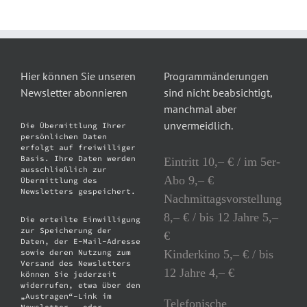
Hier können Sie unseren
Programmänderungen
Newsletter abonnieren
sind nicht beabsichtigt,
manchmal aber
unvermeidlich.
Die Übermittlung Ihrer
persönlichen Daten
erfolgt auf freiwilliger
Basis. Ihre Daten werden
Eintritt 10,– € / im 5er-
ausschließlich zur
Abo 9,– €
Übermittlung des
Newsletters gespeichert.
Nachmittagsvorstellung
8,– € / bis 12 Jahre 5,–
Die erteilte Einwilligung
zur Speicherung der
€
Daten, der E-Mail-Adresse
Kinderkino 5,– € / bis
sowie deren Nutzung zum
Versand des Newsletters
12 Jahre 4,– €
können Sie jederzeit
widerrufen, etwa über den
„Austragen“-Link im
Telefonische