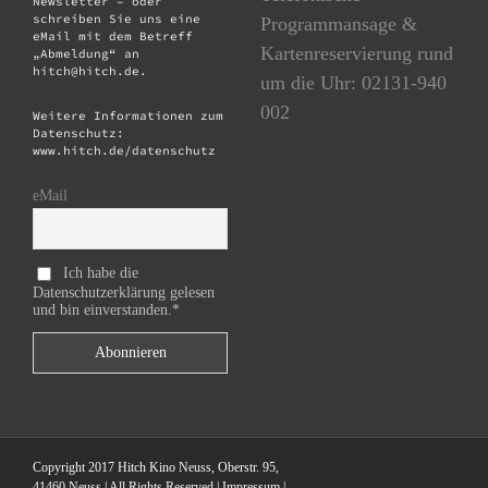
Newsletter – oder
schreiben Sie uns eine
Programmansage &
eMail mit dem Betreff
Kartenreservierung rund
„Abmeldung“ an
hitch@hitch.de.
um die Uhr: 02131-940
002
Weitere Informationen zum
Datenschutz:
www.hitch.de/datenschutz
eMail
Ich habe die
Datenschutzerklärung gelesen
und bin einverstanden.*
Copyright 2017 Hitch Kino Neuss, Oberstr. 95,
41460 Neuss | All Rights Reserved |
Impressum
|