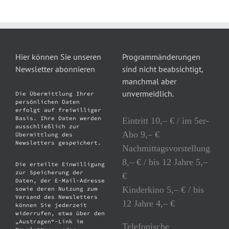
Hier können Sie unseren
Programmänderungen
Newsletter abonnieren
sind nicht beabsichtigt,
manchmal aber
unvermeidlich.
Die Übermittlung Ihrer
persönlichen Daten
erfolgt auf freiwilliger
Basis. Ihre Daten werden
Eintritt 10,– € / im 5er-
ausschließlich zur
Abo 9,– €
Übermittlung des
Newsletters gespeichert.
Nachmittagsvorstellung
8,– € / bis 12 Jahre 5,–
Die erteilte Einwilligung
zur Speicherung der
€
Daten, der E-Mail-Adresse
Kinderkino 5,– € / bis
sowie deren Nutzung zum
Versand des Newsletters
12 Jahre 4,– €
können Sie jederzeit
widerrufen, etwa über den
„Austragen“-Link im
Telefonische