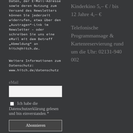
Daten, der E-Mail-Adresse
Kinderkino 5,– € / bis
sowie deren Nutzung zum
Versand des Newsletters
12 Jahre 4,– €
können Sie jederzeit
widerrufen, etwa über den
„Austragen“-Link im
Telefonische
Newsletter – oder
schreiben Sie uns eine
Programmansage &
eMail mit dem Betreff
Kartenreservierung rund
„Abmeldung“ an
hitch@hitch.de.
um die Uhr: 02131-940
002
Weitere Informationen zum
Datenschutz:
www.hitch.de/datenschutz
eMail
Ich habe die
Datenschutzerklärung gelesen
und bin einverstanden.*