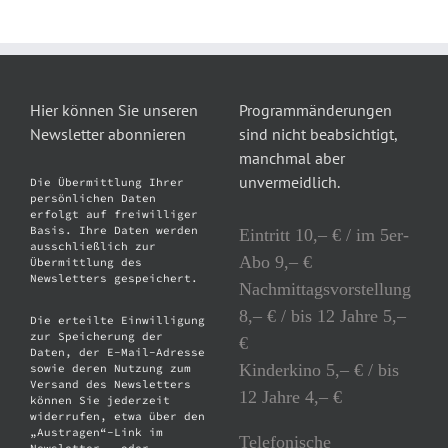
Hier können Sie unseren
Programmänderungen
Newsletter abonnieren
sind nicht beabsichtigt,
manchmal aber
unvermeidlich.
Die Übermittlung Ihrer
persönlichen Daten
erfolgt auf freiwilliger
Basis. Ihre Daten werden
Eintritt 10,– € / im 5er-
ausschließlich zur
Abo 9,– €
Übermittlung des
Newsletters gespeichert.
Nachmittagsvorstellung
8,– € / bis 12 Jahre 5,–
Die erteilte Einwilligung
zur Speicherung der
€
Daten, der E-Mail-Adresse
Kinderkino 5,– € / bis
sowie deren Nutzung zum
Versand des Newsletters
12 Jahre 4,– €
können Sie jederzeit
widerrufen, etwa über den
„Austragen“-Link im
Telefonische