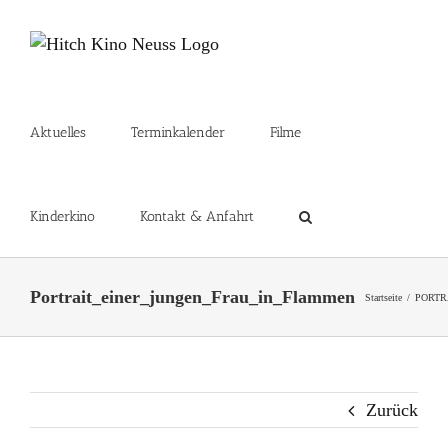
Zum
Inhalt
springen
Aktuelles
Terminkalender
Filme
Kinderkino
Kontakt & Anfahrt
Portrait_einer_jungen_Frau_in_Flammen
Startseite
PORTR
Zurück