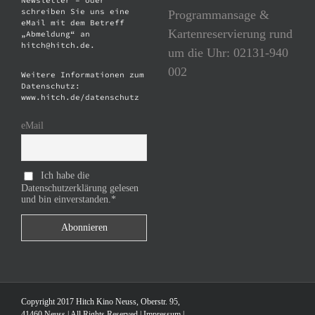
Newsletter – oder
schreiben Sie uns eine
Programmansage &
eMail mit dem Betreff
Kartenreservierung rund
„Abmeldung“ an
hitch@hitch.de.
um die Uhr: 02131-940
002
Weitere Informationen zum
Datenschutz:
www.hitch.de/datenschutz
eMail
Ich habe die
Datenschutzerklärung gelesen
und bin einverstanden.*
Copyright 2017 Hitch Kino Neuss, Oberstr. 95,
41460 Neuss | All Rights Reserved |
Impressum
|