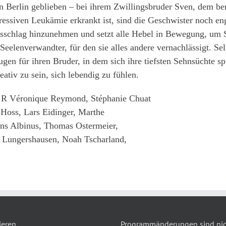
in Berlin geblieben – bei ihrem Zwillingsbruder Sven, dem be
ressiven Leukämie erkrankt ist, sind die Geschwister noch en
lsschlag hinzunehmen und setzt alle Hebel in Bewegung, um 
r Seelenverwandter, für den sie alles andere vernachlässigt. Sel
ugen für ihren Bruder, in dem sich ihre tiefsten Sehnsüchte sp
eativ zu sein, sich lebendig zu fühlen.
R Véronique Reymond, Stéphanie Chuat
Hoss, Lars Eidinger, Marthe
ens Albinus, Thomas Ostermeier,
 Lungershausen, Noah Tscharland,
ieren
Programmänderungen sind nich