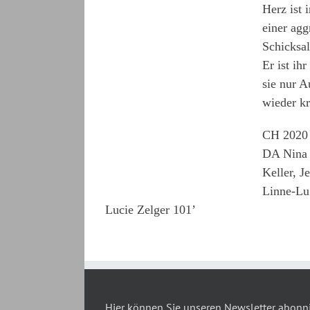
Herz ist 
einer agg
Schicksa
Er ist ih
sie nur A
wieder kr
CH 2020 
DA Nina 
Keller, J
Linne-Lu
Lucie Zelger 101’
Hier können Sie unseren Newsletter abonn