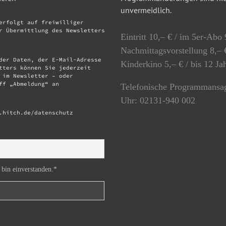
unvermeidlich.
erfolgt auf freiwilliger
r Übermittlung des Newsletters
Eintritt 10,– € / im 5er-Abo 
Nachmittagsvorstellung 8,– €
der Daten, der E-Mail-Adresse
Kinderkino 5,– € / bis 12 Ja
tters können Sie jederzeit
 im Newsletter – oder
ff „Abmeldung“ an
Telefonische Programmansag
Uhr: 02131-940 002
.hitch.de/datenschutz
 bin einverstanden.*