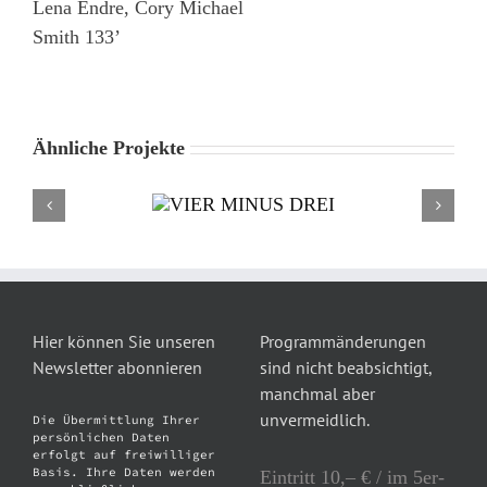
Lena Endre, Cory Michael
Smith 133’
Ähnliche Projekte
Hier können Sie unseren
Programmänderungen
Newsletter abonnieren
sind nicht beabsichtigt,
manchmal aber
unvermeidlich.
Die Übermittlung Ihrer
persönlichen Daten
erfolgt auf freiwilliger
Basis. Ihre Daten werden
Eintritt 10,– € / im 5er-