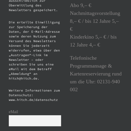
ausschließlich zur
Abo 9,– €
Übermittlung des
Newsletters gespeichert.
Nachmittagsvorstellung
8,– € / bis 12 Jahre 5,–
Die erteilte Einwilligung
zur Speicherung der
€
Daten, der E-Mail-Adresse
Kinderkino 5,– € / bis
sowie deren Nutzung zum
Versand des Newsletters
12 Jahre 4,– €
können Sie jederzeit
widerrufen, etwa über den
„Austragen“-Link im
Telefonische
Newsletter – oder
schreiben Sie uns eine
Programmansage &
eMail mit dem Betreff
Kartenreservierung rund
„Abmeldung“ an
hitch@hitch.de.
um die Uhr: 02131-940
002
Weitere Informationen zum
Datenschutz:
www.hitch.de/datenschutz
eMail