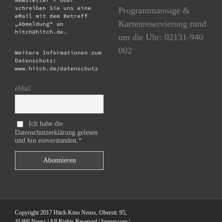
Newsletter – oder
schreiben Sie uns eine
Programmansage &
eMail mit dem Betreff
Kartenreservierung rund
„Abmeldung“ an
hitch@hitch.de.
um die Uhr: 02131-940
002
Weitere Informationen zum
Datenschutz:
www.hitch.de/datenschutz
eMail
Ich habe die
Datenschutzerklärung gelesen
und bin einverstanden.*
Copyright 2017 Hitch Kino Neuss, Oberstr. 95,
41460 Neuss | All Rights Reserved |
Impressum
|