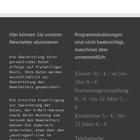
Hier können Sie unseren
Programmänderungen
Newsletter abonnieren
sind nicht beabsichtigt,
manchmal aber
unvermeidlich.
Die Übermittlung Ihrer
persönlichen Daten
erfolgt auf freiwilliger
Basis. Ihre Daten werden
Eintritt 10,– € / im 5er-
ausschließlich zur
Abo 9,– €
Übermittlung des
Newsletters gespeichert.
Nachmittagsvorstellung
8,– € / bis 12 Jahre 5,–
Die erteilte Einwilligung
zur Speicherung der
€
Daten, der E-Mail-Adresse
Kinderkino 5,– € / bis
sowie deren Nutzung zum
Versand des Newsletters
12 Jahre 4,– €
können Sie jederzeit
widerrufen, etwa über den
„Austragen“-Link im
Telefonische