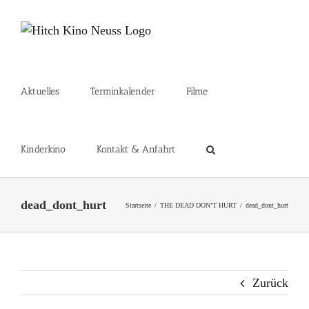
Zum
Inhalt
springen
Aktuelles
Terminkalender
Filme
Kinderkino
Kontakt & Anfahrt
dead_dont_hurt
Startseite
THE DEAD DON’T HURT
dead_dont_hurt
Zurück