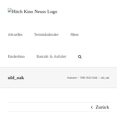
Zum
Inhalt
springen
Aktuelles
Terminkalender
Filme
Kinderkino
Kontakt & Anfahrt
uld_oak
Startseite
THE OLD OAK
uld_oak
Zurück