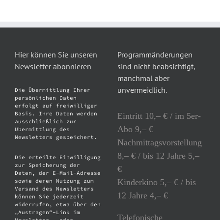
Hier können Sie unseren
Programmänderungen
Newsletter abonnieren
sind nicht beabsichtigt,
manchmal aber
unvermeidlich.
Die Übermittlung Ihrer
persönlichen Daten
erfolgt auf freiwilliger
Basis. Ihre Daten werden
Eintritt 10,– € / im 5er-
ausschließlich zur
Abo 9,– €
Übermittlung des
Newsletters gespeichert.
Nachmittagsvorstellung
8,– € / bis 12 Jahre 5,–
Die erteilte Einwilligung
zur Speicherung der
€
Daten, der E-Mail-Adresse
Kinderkino 5,– € / bis
sowie deren Nutzung zum
Versand des Newsletters
12 Jahre 4,– €
können Sie jederzeit
widerrufen, etwa über den
„Austragen“-Link im
Telefonische