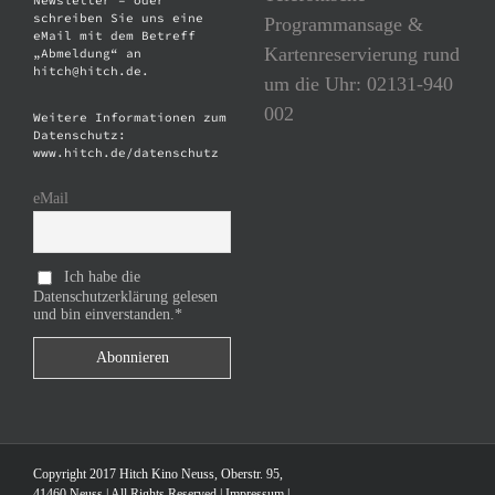
Newsletter – oder
schreiben Sie uns eine
Programmansage &
eMail mit dem Betreff
Kartenreservierung rund
„Abmeldung“ an
hitch@hitch.de.
um die Uhr: 02131-940
002
Weitere Informationen zum
Datenschutz:
www.hitch.de/datenschutz
eMail
Ich habe die
Datenschutzerklärung gelesen
und bin einverstanden.*
Copyright 2017 Hitch Kino Neuss, Oberstr. 95,
41460 Neuss | All Rights Reserved |
Impressum
|