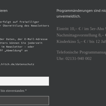
ieren
Programmänderungen sind nich
unvermeidlich.
erfolgt auf freiwilliger
r Übermittlung des Newsletters
Eintritt 10,– € / im 5er-Abo 
Nachmittagsvorstellung 8,– €
der Daten, der E-Mail-Adresse
Kinderkino 5,– € / bis 12 Ja
tters können Sie jederzeit
 im Newsletter – oder
ff „Abmeldung“ an
Telefonische Programmansag
Uhr: 02131-940 002
.hitch.de/datenschutz
 bin einverstanden.*