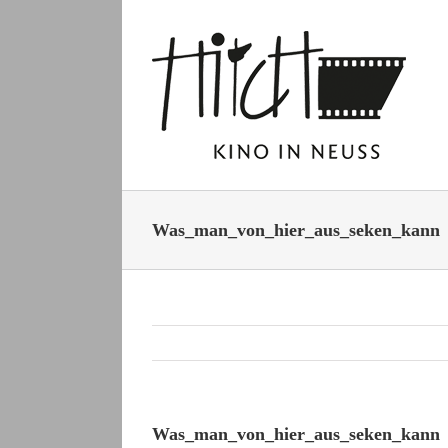
Zum
Inhalt
springen
Was_man_von_hier_aus_seken_kann
Was_man_von_hier_aus_seken_kann