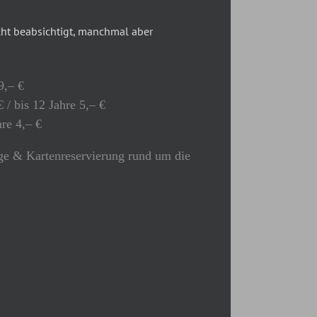
t beabsichtigt, manchmal aber
9,– €
 / bis 12 Jahre 5,– €
hre 4,– €
e & Kartenreservierung rund um die