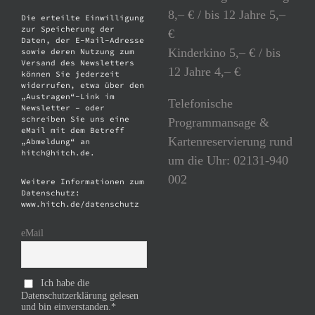
8,– € / bis 12 Jahre 5,–
Die erteilte Einwilligung
zur Speicherung der
€
Daten, der E-Mail-Adresse
Kinderkino 5,– € / bis
sowie deren Nutzung zum
Versand des Newsletters
12 Jahre 4,– €
können Sie jederzeit
widerrufen, etwa über den
„Austragen“-Link im
Telefonische
Newsletter – oder
schreiben Sie uns eine
Programmansage &
eMail mit dem Betreff
Kartenreservierung rund
„Abmeldung“ an
hitch@hitch.de.
um die Uhr: 02131-940
002
Weitere Informationen zum
Datenschutz:
www.hitch.de/datenschutz
eMail
Ich habe die
Datenschutzerklärung gelesen
und bin einverstanden.*