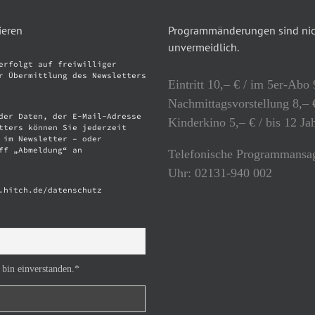
ieren
Programmänderungen sind nich
unvermeidlich.
erfolgt auf freiwilliger
r Übermittlung des Newsletters
Eintritt 10,– € / im 5er-Abo 
Nachmittagsvorstellung 8,– €
der Daten, der E-Mail-Adresse
Kinderkino 5,– € / bis 12 Ja
tters können Sie jederzeit
 im Newsletter – oder
ff „Abmeldung“ an
Telefonische Programmansag
Uhr: 02131-940 002
.hitch.de/datenschutz
 bin einverstanden.*