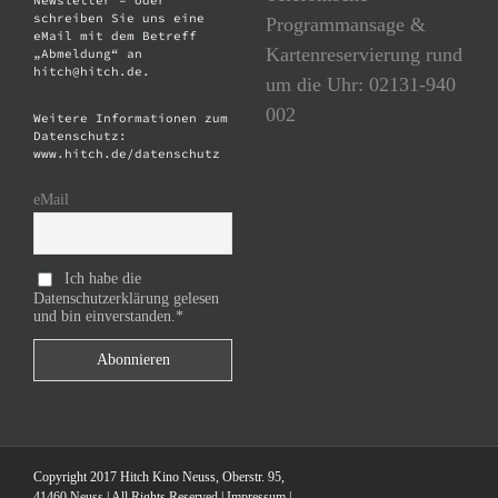
Newsletter – oder
schreiben Sie uns eine
Programmansage &
eMail mit dem Betreff
Kartenreservierung rund
„Abmeldung“ an
hitch@hitch.de.
um die Uhr: 02131-940
002
Weitere Informationen zum
Datenschutz:
www.hitch.de/datenschutz
eMail
Ich habe die
Datenschutzerklärung gelesen
und bin einverstanden.*
Copyright 2017 Hitch Kino Neuss, Oberstr. 95,
41460 Neuss | All Rights Reserved |
Impressum
|