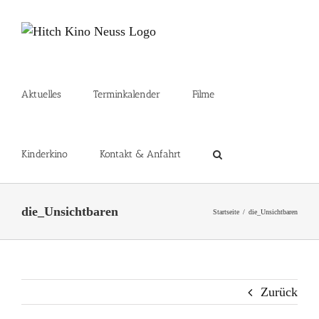
Zum
Inhalt
springen
Aktuelles
Terminkalender
Filme
Kinderkino
Kontakt & Anfahrt
die_Unsichtbaren
Startseite
die_Unsichtbaren
Zurück