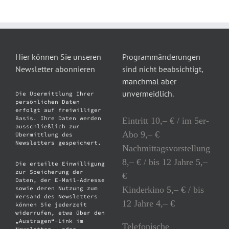
Hier können Sie unseren
Programmänderungen
Newsletter abonnieren
sind nicht beabsichtigt,
manchmal aber
unvermeidlich.
Die Übermittlung Ihrer
persönlichen Daten
erfolgt auf freiwilliger
Basis. Ihre Daten werden
Eintritt 10,– € / im 5er-
ausschließlich zur
Abo 9,– €
Übermittlung des
Newsletters gespeichert.
Nachmittagsvorstellung
8,– € / bis 12 Jahre 5,–
Die erteilte Einwilligung
zur Speicherung der
€
Daten, der E-Mail-Adresse
Kinderkino 5,– € / bis
sowie deren Nutzung zum
Versand des Newsletters
12 Jahre 4,– €
können Sie jederzeit
widerrufen, etwa über den
„Austragen“-Link im
Telefonische