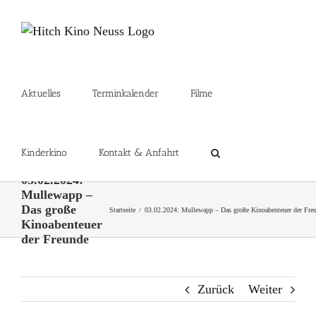
Zum
Inhalt
springen
Aktuelles
Terminkalender
Filme
Kinderkino
Kontakt & Anfahrt
03.02.2024:
Mullewapp –
Das große
Startseite
03.02.2024: Mullewapp – Das große Kinoabenteuer der Fre
Kinoabenteuer
der Freunde
Zurück
Weiter