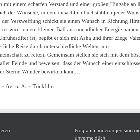
 mit einem scharfen Verstand und einer großen Hingabe an i
ich der Wünsche, in dem tatsächlich buchstäblich jeder Wuns
der Verzweiflung schickt sie einen Wunsch in Richtung Himm
rtet wird: einem kleinen Ball aus unendlicher Energie namen
Unruhestifter ist, begibt er sich mit Asha und ihrer Ziege Val
erliche Reise durch unterschiedliche Welten, um
meinschaft zu retten. Gemeinsam stellen sie sich mit dem bö
 aller Feinde und beweisen, dass der Wunsch einer entschloss
er Sterne Wunder bewirken kann…
– frei o. A. – Trickfilm
ieren
Programmänderungen sind nich
unvermeidlich.