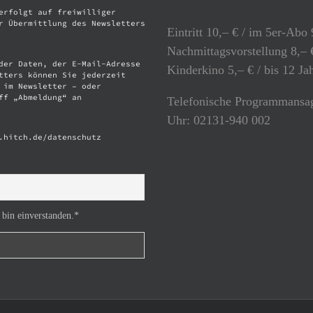
erfolgt auf freiwilliger
r Übermittlung des Newsletters
Eintritt 10,– € / im 5er-Abo 
Nachmittagsvorstellung 8,– €
der Daten, der E-Mail-Adresse
Kinderkino 5,– € / bis 12 Ja
tters können Sie jederzeit
 im Newsletter – oder
ff „Abmeldung“ an
Telefonische Programmansag
Uhr: 02131-940 002
.hitch.de/datenschutz
 bin einverstanden.*