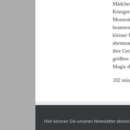
Mädchen
Königre
Moment 
beantwo
kleiner 
abenteu
ihre Ge
größten
Magie d
102 min 
Hier können Sie unseren Newsletter abonn