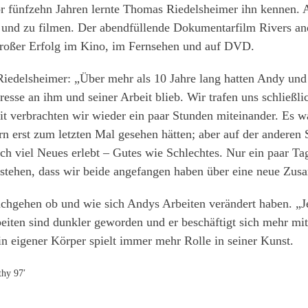
r fünfzehn Jahren lernte Thomas Riedelsheimer ihn kennen. 
 und zu filmen. Der abendfüllende Dokumentarfilm Rivers and
großer Erfolg im Kino, im Fernsehen und auf DVD.
edelsheimer: „Über mehr als 10 Jahre lang hatten Andy und i
resse an ihm und seiner Arbeit blieb. Wir trafen uns schließli
it verbrachten wir wieder ein paar Stunden miteinander. Es war
rn erst zum letzten Mal gesehen hätten; aber auf der anderen
ch viel Neues erlebt – Gutes wie Schlechtes. Nur ein paar T
estehen, dass wir beide angefangen haben über eine neue Zu
chgehen ob und wie sich Andys Arbeiten verändert haben. „Je
beiten sind dunkler geworden und er beschäftigt sich mehr mi
in eigener Körper spielt immer mehr Rolle in seiner Kunst.
hy 97′