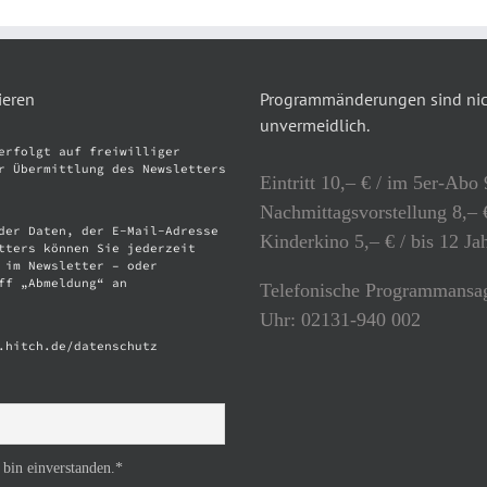
ieren
Programmänderungen sind nich
unvermeidlich.
erfolgt auf freiwilliger
r Übermittlung des Newsletters
Eintritt 10,– € / im 5er-Abo 
Nachmittagsvorstellung 8,– €
der Daten, der E-Mail-Adresse
Kinderkino 5,– € / bis 12 Ja
tters können Sie jederzeit
 im Newsletter – oder
ff „Abmeldung“ an
Telefonische Programmansag
Uhr: 02131-940 002
.hitch.de/datenschutz
 bin einverstanden.*