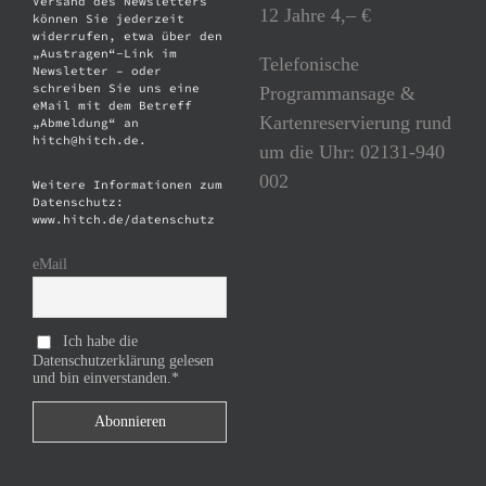
Versand des Newsletters
12 Jahre 4,– €
können Sie jederzeit
widerrufen, etwa über den
„Austragen“-Link im
Telefonische
Newsletter – oder
schreiben Sie uns eine
Programmansage &
eMail mit dem Betreff
Kartenreservierung rund
„Abmeldung“ an
hitch@hitch.de.
um die Uhr: 02131-940
002
Weitere Informationen zum
Datenschutz:
www.hitch.de/datenschutz
eMail
Ich habe die
Datenschutzerklärung gelesen
und bin einverstanden.*