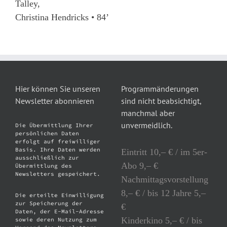
Talley,
Christina Hendricks • 84’
Hier können Sie unseren
Programmänderungen
Newsletter abonnieren
sind nicht beabsichtigt,
manchmal aber
unvermeidlich.
Die Übermittlung Ihrer
persönlichen Daten
erfolgt auf freiwilliger
Basis. Ihre Daten werden
Eintritt 10,– € / im 5er-
ausschließlich zur
Abo 9,– €
Übermittlung des
Newsletters gespeichert.
Nachmittagsvorstellung
8,– € / bis 12 Jahre 5,–
Die erteilte Einwilligung
zur Speicherung der
€
Daten, der E-Mail-Adresse
Kinderkino 5,– € / bis
sowie deren Nutzung zum