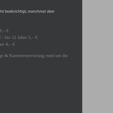
t beabsichtigt, manchmal aber
9,– €
 / bis 12 Jahre 5,– €
hre 4,– €
e & Kartenreservierung rund um die