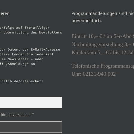
ieren
Programmänderungen sind nich
unvermeidlich.
erfolgt auf freiwilliger
r Übermittlung des Newsletters
Eintritt 10,– € / im 5er-Abo 
Nachmittagsvorstellung 8,– €
der Daten, der E-Mail-Adresse
Kinderkino 5,– € / bis 12 Ja
tters können Sie jederzeit
 im Newsletter – oder
ff „Abmeldung“ an
Telefonische Programmansag
Uhr: 02131-940 002
.hitch.de/datenschutz
 bin einverstanden.*