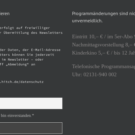
ieren
Programmänderungen sind nich
unvermeidlich.
erfolgt auf freiwilliger
r Übermittlung des Newsletters
Eintritt 10,– € / im 5er-Abo 
Nachmittagsvorstellung 8,– €
der Daten, der E-Mail-Adresse
Kinderkino 5,– € / bis 12 Ja
tters können Sie jederzeit
 im Newsletter – oder
ff „Abmeldung“ an
Telefonische Programmansag
Uhr: 02131-940 002
.hitch.de/datenschutz
 bin einverstanden.*