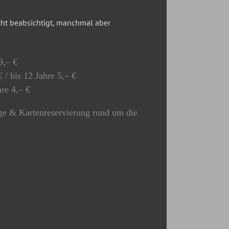
t beabsichtigt, manchmal aber
9,– €
 / bis 12 Jahre 5,– €
hre 4,– €
e & Kartenreservierung rund um die