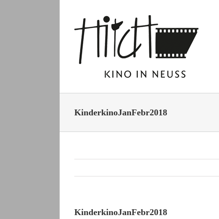
Zum
Inhalt
springen
KinderkinoJanFebr2018
KinderkinoJanFebr2018