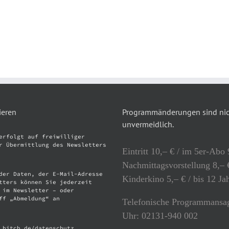
ieren
Programmänderungen sind nich
unvermeidlich.
erfolgt auf freiwilliger
r Übermittlung des Newsletters
Eintritt 10,– € / im 5er-Abo 
Nachmittagsvorstellung 8,– €
der Daten, der E-Mail-Adresse
Kinderkino 5,– € / bis 12 Ja
tters können Sie jederzeit
 im Newsletter – oder
ff „Abmeldung“ an
Telefonische Programmansag
Uhr: 02131-940 002
.hitch.de/datenschutz