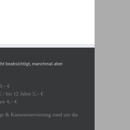
t beabsichtigt, manchmal aber
9,– €
 / bis 12 Jahre 5,– €
hre 4,– €
e & Kartenreservierung rund um die