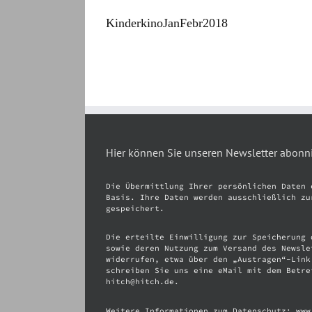
KinderkinoJanFebr2018
Hier können Sie unseren Newsletter abonn
Die Übermittlung Ihrer persönlichen Daten 
Basis. Ihre Daten werden ausschließlich zu
gespeichert.
Die erteilte Einwilligung zur Speicherung 
sowie deren Nutzung zum Versand des Newsle
widerrufen, etwa über den „Austragen“-Link
schreiben Sie uns eine eMail mit dem Betre
hitch@hitch.de.
Weitere Informationen zum Datenschutz: www