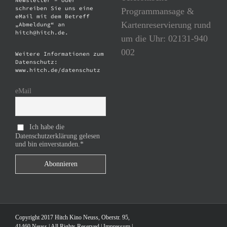
Newsletter – oder
schreiben Sie uns eine
Programmansage &
eMail mit dem Betreff
Kartenreservierung rund
„Abmeldung“ an
hitch@hitch.de.
um die Uhr: 02131-940
002
Weitere Informationen zum
Datenschutz:
www.hitch.de/datenschutz
eMail
Ich habe die
Datenschutzerklärung gelesen
und bin einverstanden.*
Copyright 2017 Hitch Kino Neuss, Oberstr. 95,
41460 Neuss | All Rights Reserved |
Impressum
|