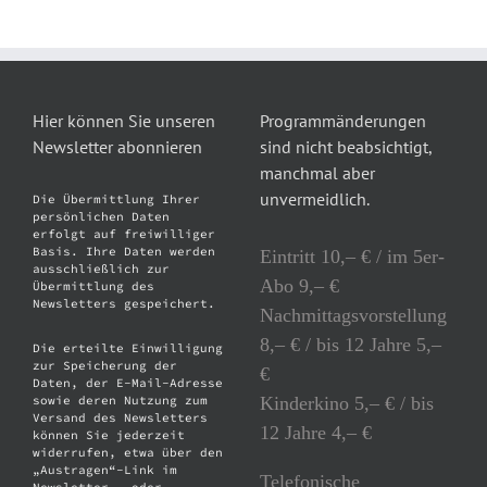
Hier können Sie unseren
Programmänderungen
Newsletter abonnieren
sind nicht beabsichtigt,
manchmal aber
unvermeidlich.
Die Übermittlung Ihrer
persönlichen Daten
erfolgt auf freiwilliger
Basis. Ihre Daten werden
Eintritt 10,– € / im 5er-
ausschließlich zur
Abo 9,– €
Übermittlung des
Newsletters gespeichert.
Nachmittagsvorstellung
8,– € / bis 12 Jahre 5,–
Die erteilte Einwilligung
zur Speicherung der
€
Daten, der E-Mail-Adresse
Kinderkino 5,– € / bis
sowie deren Nutzung zum
Versand des Newsletters
12 Jahre 4,– €
können Sie jederzeit
widerrufen, etwa über den
„Austragen“-Link im
Telefonische