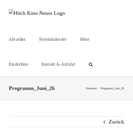
Zum
Inhalt
springen
Aktuelles
Terminkalender
Filme
Kinderkino
Kontakt & Anfahrt
Programm_Juni_26
Startseite
Programm_Juni_26
Zurück