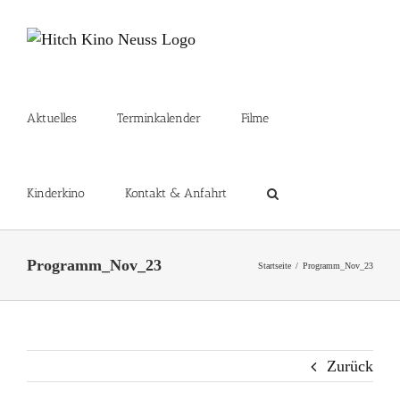
Zum
Inhalt
springen
Aktuelles
Terminkalender
Filme
Kinderkino
Kontakt & Anfahrt
Programm_Nov_23
Startseite
Programm_Nov_23
Zurück