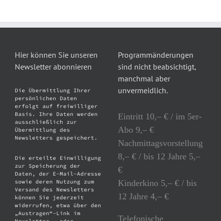
Hier können Sie unseren
Programmänderungen
Newsletter abonnieren
sind nicht beabsichtigt,
manchmal aber
unvermeidlich.
Die Übermittlung Ihrer
persönlichen Daten
erfolgt auf freiwilliger
Basis. Ihre Daten werden
Eintritt 10,– € / im 5er-
ausschließlich zur
Abo 9,– €
Übermittlung des
Newsletters gespeichert.
Nachmittagsvorstellung
8,– € / bis 12 Jahre 5,–
Die erteilte Einwilligung
zur Speicherung der
€
Daten, der E-Mail-Adresse
Kinderkino 5,– € / bis
sowie deren Nutzung zum
Versand des Newsletters
12 Jahre 4,– €
können Sie jederzeit
widerrufen, etwa über den
„Austragen“-Link im
Telefonische