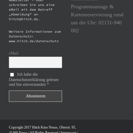
Newsletter – oder
schreiben Sie uns eine
Programmansage &
eMail mit dem Betreff
Kartenreservierung rund
„Abmeldung“ an
hitch@hitch.de.
um die Uhr: 02131-940
002
Weitere Informationen zum
Datenschutz:
www.hitch.de/datenschutz
eMail
Ich habe die
Datenschutzerklärung gelesen
und bin einverstanden.*
Copyright 2017 Hitch Kino Neuss, Oberstr. 95,
41460 Neuss | All Rights Reserved |
Impressum
|